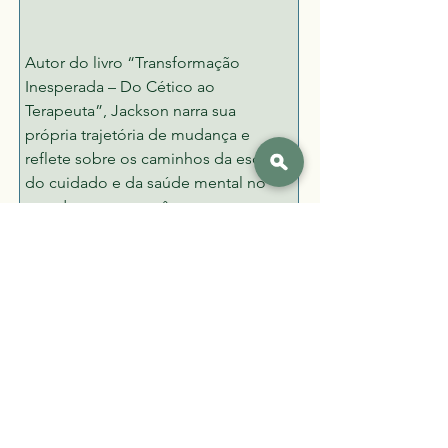
Autor do livro “Transformação 
Inesperada – Do Cético ao 
Terapeuta”, Jackson narra sua 
própria trajetória de mudança e 
reflete sobre os caminhos da escuta, 
do cuidado e da saúde mental no 
mundo contemporâneo.
Mini Currículo
Formado pelo Instituto Brasileiro de 
Psicanálise Clinica (IBPC)
Pós graduando em Psicologia e 