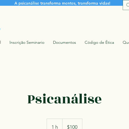
A psicanálise transforma mentes, transforma vidas!
l
Inscrição Seminario
Documentos
Código de Ética
Qu
Psicanálise
100
pesos
1 h
1
$100
mexicanos